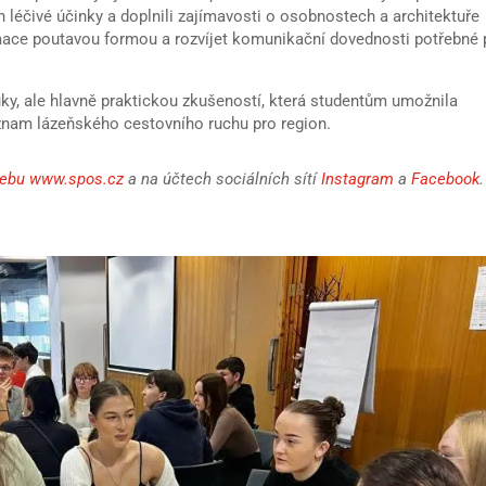
ich léčivé účinky a doplnili zajímavosti o osobnostech a architektuře
rmace poutavou formou a rozvíjet komunikační dovednosti potřebné 
ky, ale hlavně praktickou zkušeností, která studentům umožnila
znam lázeňského cestovního ruchu pro region.
ebu www.spos.cz
a na účtech sociálních sítí
Instagram
a
Facebook
.