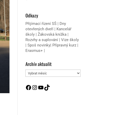
Odkazy
Přijímací řízení SŠ
|
Dny
otevřených dveří
|
Kancelář
školy
|
Žákovská knížka
|
Rozvhy a suplování
|
Vize školy
|
Spoš novinky
|
Přípravný kurz
|
Erasmus+
|
Archív aktualit
Archív
aktualit
Facebook
Instagram
YouTube
TikTok