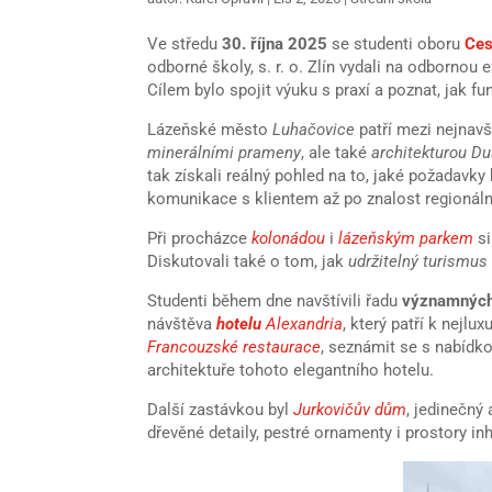
Ve středu
30. října 2025
se studenti oboru
Ces
odborné školy, s. r. o. Zlín vydali na odbornou 
Cílem bylo spojit výuku s praxí a poznat, jak fu
Lázeňské město
Luhačovice
patří mezi nejnavš
minerálními prameny
, ale také
architekturou D
tak získali reálný pohled na to, jaké požadavk
komunikace s klientem až po znalost regionální
Při procházce
kolonádou
i
lázeňským parkem
si
Diskutovali také o tom, jak
udržitelný turismu
Studenti během dne navštívili řadu
významnýc
návštěva
hotelu
Alexandria
, který patří k nej
Francouzské restaurace
, seznámit se s nabídk
architektuře tohoto elegantního hotelu.
Další zastávkou byl
Jurkovičův dům
, jedinečný
dřevěné detaily, pestré ornamenty i prostory in