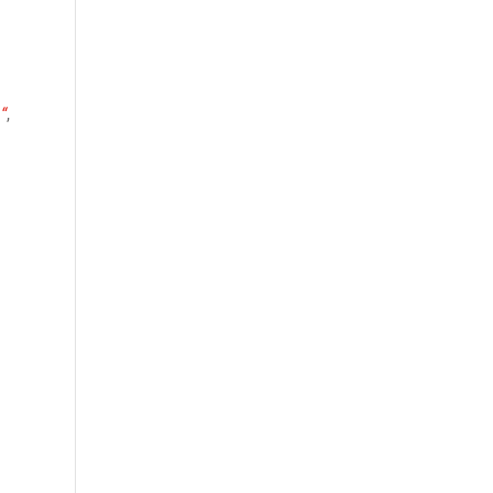
.
“
,