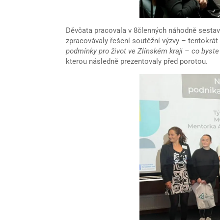
Děvčata pracovala v 8členných náhodně sesta
zpracovávaly řešení soutěžní výzvy – tentokrá
podmínky pro život ve Zlínském kraji – co byste z
kterou následně prezentovaly před porotou.