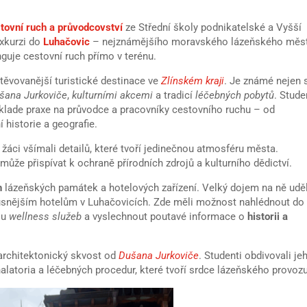
tovní ruch a průvodcovství
ze Střední školy podnikatelské a Vyšší
exkurzi do
Luhačovic
– nejznámějšího moravského lázeňského měs
nguje cestovní ruch přímo v terénu.
těvovanější turistické destinace ve
Zlínském kraji
. Je známé nejen 
ušana Jurkoviče
,
kulturními akcemi
a tradicí
léčebných pobytů
. Stude
y klade praxe na průvodce a pracovníky cestovního ruchu – od
 historie a geografie.
 žáci všímali detailů, které tvoří jedinečnou atmosféru města.
s
může přispívat k ochraně přírodních zdrojů a kulturního dědictví.
h
lázeňských památek a hotelových zařízení. Velký dojem na ně udě
luxusnějším hotelům v Luhačovicích. Zde měli možnost nahlédnout do
ou
wellness služeb
a vyslechnout poutavé informace o
historii a
 architektonický skvost od
Dušana Jurkoviče
. Studenti obdivovali je
halatoria a léčebných procedur, které tvoří srdce lázeňského provozu