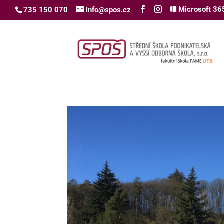
Microsoft 36
735 150 070
info@spos.cz