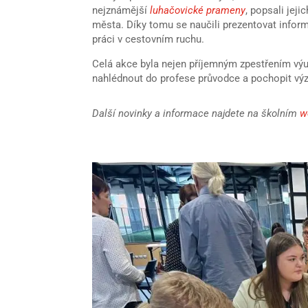
nejznámější
luhačovické prameny
, popsali jej
města. Díky tomu se naučili prezentovat info
práci v cestovním ruchu.
Celá akce byla nejen příjemným zpestřením výu
nahlédnout do profese průvodce a pochopit vý
Další novinky a informace najdete na školním
w