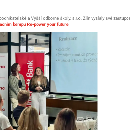
podnikatelské a Vyšší odborné školy, s.r.o. Zlín vyslaly své zástupc
ačním kempu Re-power your future
.