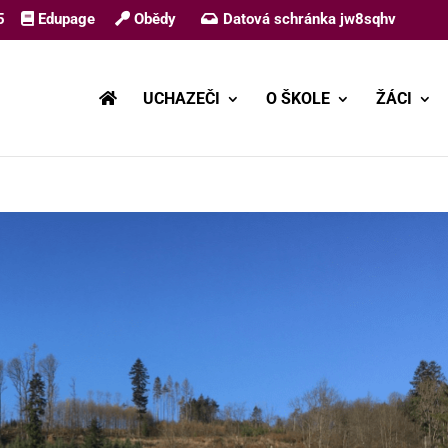
5
Edupage
Obědy
Datová schránka jw8sqhv
UCHAZEČI
O ŠKOLE
ŽÁCI