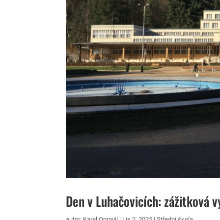
Den v Luhačovicích: zážitková 
autor:
Karel Opravil
|
Lis 2, 2025
|
Střední škola