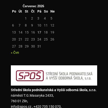
Červenec 2026
Po
Út
St
Čt
Pá
So
Ne
1
2
3
4
5
6
7
8
9
10
11
12
13
14
15
16
17
18
19
20
21
22
23
24
25
26
27
28
29
30
31
« Čvn
Střední škola podnikatelská a Vyšší odborná škola, s.r.o.
náměstí T.G.Masaryka 2433,
760 01 Zlín,
info@spos.cz , +420 735 150 070,