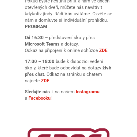
Pokud byste nestihli přijít k nám ve dnech
otevřených dveří, můžete nás navštívit
kdykoliv jindy. Rádi Vás uvítáme. Ozvěte se
nám a domluvte si individuální prohlídku.
PROGRAM
Od 16:30 –
představení školy přes
Microsoft Teams
a dotazy.
Odkaz na připojení k online schůzce
ZDE
17:00 – 18:00
bude k dispozici vedení
školy, které bude odpovídat na dotazy
živě
přes
chat
. Odkaz na stránku s chatem
najdete
ZDE
Sledujte nás
i na našem
Instagramu
a
Facebooku
!