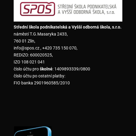
Střední škola podnikatelská a Vyšší odborná škola, s.r.o.
náměstí T.G.Masaryka 2433,
760 01 Zlín,
info@spos.cz , +420 735 150 070,
REDIZO: 600020525,
IZO 108 021 041
číslo účtu pro
školné
: 1409893339/0800
číslo účtu po ostatní platby:
FIO banka 2901960585/2010