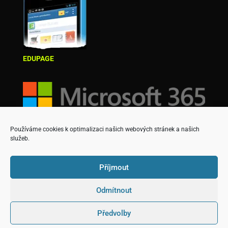
EDUPAGE
Používáme cookies k optimalizaci našich webových stránek a našich
služeb.
Příjmout
Odmítnout
Copyright © Střední škola podnikatelská a Vyšší
Předvolby
odborná škola, s.r.o.
Designed & created by David Martinek