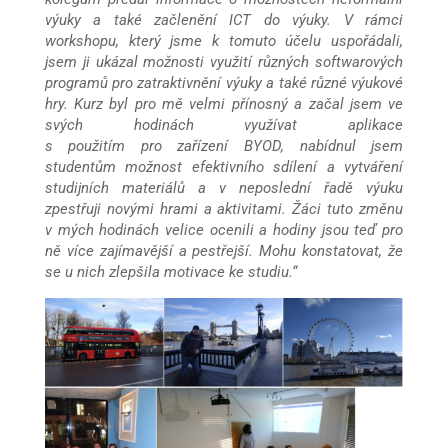
výuky a také začlenění ICT do výuky. V rámci
workshopu, který jsme k tomuto účelu uspořádali,
jsem ji ukázal možnosti využití různých softwarových
programů pro zatraktivnění výuky a také různé výukové
hry. Kurz byl pro mě velmi přínosný a začal jsem ve
svých hodinách využívat aplikace
s použitím pro zařízení BYOD, nabídnul jsem
studentům možnost efektivního sdílení a vytváření
studijních materiálů a v neposlední řadě výuku
zpestřuji novými hrami a aktivitami. Žáci tuto změnu
v mých hodinách velice ocenili a hodiny jsou teď pro
ně více zajímavější a pestřejší. Mohu konstatovat, že
se u nich zlepšila motivace ke studiu.“