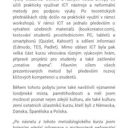
učili prakticky využívat ICT nástroje a neformální
metody pro podporu výuky. Po teoretických
přednáškách vždy došlo na praktické využití v rámci
workshopů. V rámci ICT se jednalo především o
vytváření učebních materiálů (bookcreator.com),
testování studentů prostřednictvím PC, tabletů a
smartphonů (Quizlet, Kahoot!) a sdílení informací
(Edmodo, TES, Padlet). Mimo oblast ICT byla pak
velká část kurzu věnována různým výukovým hrám,
přípravě projektů pro studenty a také začlenění
„creative drama“. Hlavním cílem všech
prezentovaných metod byl především rozvoj
klíčových kompetencí u studentů.
Během tohoto pobytu jsme také navštívili významné
londýnské místa, pamětihodnosti a měl jsem
možnost poznat nejen zdejší kulturu, ale také kulturu
zemí ostatních účastníků kurzu, kteří byli z Německa,
Dánska, Španělska a Polska.
„Po návratu z tohoto metodologického kurzu jsem
kolegům předal informace o možnostech neformální