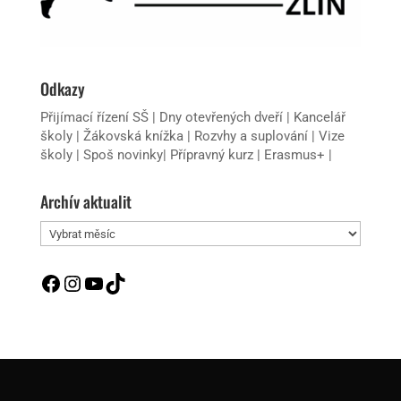
Odkazy
Přijímací řízení SŠ
|
Dny otevřených dveří
|
Kancelář
školy
|
Žákovská knížka
|
Rozvhy a suplování
|
Vize
školy
|
Spoš novinky
|
Přípravný kurz
|
Erasmus+
|
Archív aktualit
Archív
aktualit
Facebook
Instagram
YouTube
TikTok