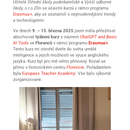
Učitelé Střední školy podnikatelské a Vyšší odborné
školy, s.r.o Zlín se účastní kurzů v rámci programu
Erasmus+
, aby se seznámili s nejmodernějšími trendy
a technologiemi.
Ve dnech
9. – 15. března 2025
jsem měla příležitost
absolvovat
týdenní kurz
s názvem
ChatGPT and Basic
AI Tools
ve
Florencii
v rámci programu
Erasmus+
.
Tento kurz mi otevřel dveře do světa umělé
inteligence a jejích možností ve výuce anglického
jazyka. Kurz byl pro mě velmi přínosný. Konal se
přímo v historickém centru
Florencie
. Pořadatelem
byla
Europass Teacher Academy
. Vše bylo výborně
zorganizované.