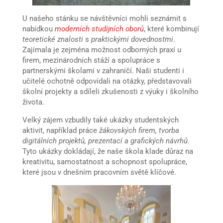
U našeho stánku se návštěvníci mohli seznámit s
nabídkou
moderních studijních oborů
, které kombinují
teoretické znalosti
s
praktickými dovednostmi
.
Zajímala je zejména možnost odborných praxí u
firem, mezinárodních stáží a spolupráce s
partnerskými školami v zahraničí. Naši studenti i
učitelé ochotně odpovídali na otázky, představovali
školní projekty a sdíleli zkušenosti z výuky i školního
života.
Velký zájem vzbudily také ukázky studentských
aktivit, například práce
žákovských firem, tvorba
digitálních projektů, prezentací a grafických návrhů
.
Tyto ukázky dokládají, že naše škola klade důraz na
kreativitu, samostatnost a schopnost spolupráce,
které jsou v dnešním pracovním světě klíčové.