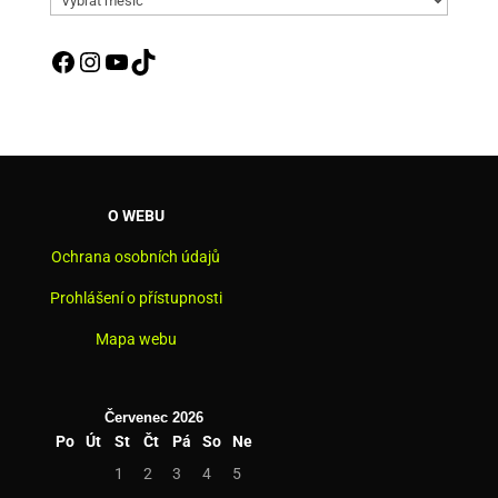
aktualit
Facebook
Instagram
YouTube
TikTok
O WEBU
Ochrana osobních údajů
Prohlášení o přístupnosti
Mapa webu
Červenec 2026
Po
Út
St
Čt
Pá
So
Ne
1
2
3
4
5