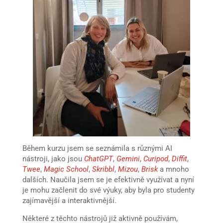
Během kurzu jsem se seznámila s různými AI
nástroji, jako jsou
ChatGPT
,
Gemini
,
Curipod
,
Diffit
,
Twee
,
Magic School
,
Skribbl
,
Mizou
,
Brisk
a mnoho
dalších. Naučila jsem se je efektivně využívat a nyní
je mohu začlenit do své výuky, aby byla pro studenty
zajímavější a interaktivnější.
Některé z těchto nástrojů již aktivně používám,