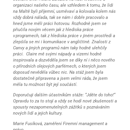
organizaci našeho času, ale vzhledem k tomu, že lidi
na Maltě byli příjemní, usměvaví a kolovala kolem nás
vždy dobrá nálada, tak se nám i dobře pracovalo a
hned jsme měli práci hotovou. Rozhodně jsem se
přiučila novým věcem jak z hlediska práce
v programech, tak z hlediska práce v jiném prostředí a
zlepšila se mi i komunikace v angličtině. Znalosti z
Canvy a jiných programů nám taky hodně ulehčily
práci. Claire mě svými nápady a vizemi hodně
inspirovala a dozvěděla jsem se díky ní i něco nového
o přírodních olejových parfémech, o kterých jsem
doposud nevěděla vůbec nic. Na stáž jsem byla
dostatečně připravena a jsem velmi ráda, že jsem
měla tu možnost být její součástí.
Doporučuji dalším účastníkům stáže: “Jděte do toho!“
Opravdu to za to stojí a vždy se hodí nové zkušenosti a
spousty nezapomenutelných zážitků s poznáváním
nových lidí a jejich kultury.
Marie Fusíková, zaměření Firemní management a
právo