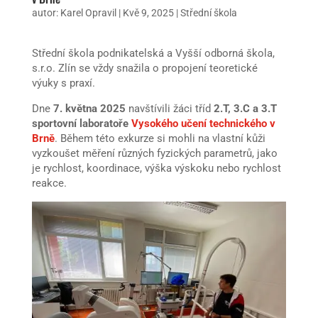
autor:
Karel Opravil
|
Kvě 9, 2025
|
Střední škola
Střední škola podnikatelská a Vyšší odborná škola,
s.r.o. Zlín se vždy snažila o propojení teoretické
výuky s praxí.
Dne
7. května 2025
navštívili žáci tříd
2.T, 3.C a 3.T
sportovní laboratoře
Vysokého učení technického v
Brně
. Během této exkurze si mohli na vlastní kůži
vyzkoušet měření různých fyzických parametrů, jako
je rychlost, koordinace, výška výskoku nebo rychlost
reakce.