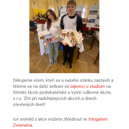
Děkujeme všem, kteří se u našeho stánku zastavili a
těšíme se na další setkání se
zájemci o studium
na
Střední škole podnikatelské a Vyšší odborné škole,
s.r.o. Zlín při nadcházejících akcích a dnech
otevřených dveří!
íce snímků z akce můžete zhlédnout ve
fotogalerii
Zonerama
.