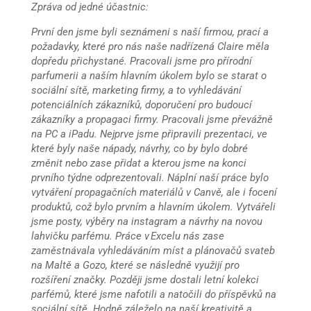
Zpráva od jedné účastnic:
První den jsme byli seznámeni s naší firmou, prací a
požadavky, které pro nás naše nadřízená Claire měla
dopředu přichystané. Pracovali jsme pro přírodní
parfumerii a naším hlavním úkolem bylo se starat o
sociální sítě, marketing firmy, a to vyhledávání
potenciálních zákazníků, doporučení pro budoucí
zákazníky a propagaci firmy. Pracovali jsme převážně
na PC a iPadu. Nejprve jsme připravili prezentaci, ve
které byly naše nápady, návrhy, co by bylo dobré
změnit nebo zase přidat a kterou jsme na konci
prvního týdne odprezentovali. Náplní naší práce bylo
vytváření propagačních materiálů v Canvě, ale i focení
produktů, což bylo prvním a hlavním úkolem. Vytvářeli
jsme posty, výběry na instagram a návrhy na novou
lahvičku parfému. Práce v Excelu nás zase
zaměstnávala vyhledáváním míst a plánovačů svateb
na Maltě a Gozo, které se následně využijí pro
rozšíření značky. Později jsme dostali letní kolekci
parfémů, které jsme nafotili a natočili do příspěvků na
sociální sítě. Hodně záleželo na naší kreativitě a