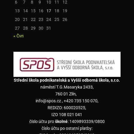
6
7
8
9
10
11
12
13
14
15
16
17
18
19
20
21
22
23
24
25
26
27
28
29
30
31
« Čvn
Střední škola podnikatelská a Vyšší odborná škola, s.r.o.
náměstí T.G.Masaryka 2433,
760 01 Zlín,
info@spos.cz , +420 735 150 070,
REDIZO: 600020525,
IZO 108 021 041
číslo účtu pro
školné
: 1409893339/0800
číslo účtu po ostatní platby: