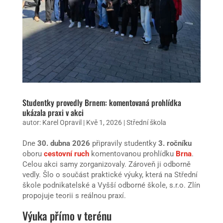
Studentky provedly Brnem: komentovaná prohlídka
ukázala praxi v akci
autor:
Karel Opravil
|
Kvě 1, 2026
|
Střední škola
Dne
30. dubna 2026
připravily studentky
3. ročníku
oboru
cestovní ruch
komentovanou prohlídku
Brna
.
Celou akci samy zorganizovaly. Zároveň ji odborně
vedly. Šlo o součást praktické výuky, která na Střední
škole podnikatelské a Vyšší odborné škole, s.r.o. Zlín
propojuje teorii s reálnou praxí.
Výuka přímo v terénu