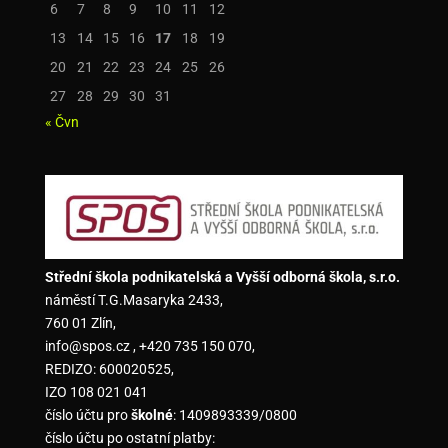
6
7
8
9
10
11
12
13
14
15
16
17
18
19
20
21
22
23
24
25
26
27
28
29
30
31
« Čvn
Střední škola podnikatelská a Vyšší odborná škola, s.r.o.
náměstí T.G.Masaryka 2433,
760 01 Zlín,
info@spos.cz , +420 735 150 070,
REDIZO: 600020525,
IZO 108 021 041
číslo účtu pro
školné
: 1409893339/0800
číslo účtu po ostatní platby: