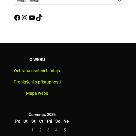
aktualit
Facebook
Instagram
YouTube
TikTok
O WEBU
Ochrana osobních údajů
Prohlášení o přístupnosti
Mapa webu
Červenec 2026
Po
Út
St
Čt
Pá
So
Ne
1
2
3
4
5