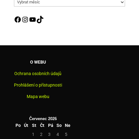
Archív
aktualit
Facebook
Instagram
YouTube
TikTok
O WEBU
Ochrana osobních údajů
Prohlášení o přístupnosti
Mapa webu
Červenec 2026
Po
Út
St
Čt
Pá
So
Ne
1
2
3
4
5