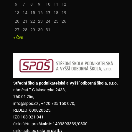
6
7
8
9
10
11
12
13
14
15
16
17
18
19
20
21
22
23
24
25
26
27
28
29
30
31
« Čvn
Střední škola podnikatelská a Vyšší odborná škola, s.r.o.
náměstí T.G.Masaryka 2433,
760 01 Zlín,
info@spos.cz , +420 735 150 070,
REDIZO: 600020525,
IZO 108 021 041
číslo účtu pro
školné
: 1409893339/0800
číslo účtu po ostatní platby: